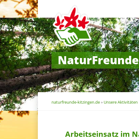
Navigation
überspringen
NaturFreunde
naturfreunde-kitzingen.de
»
Unsere Aktivitäten
Arbeitseinsatz im 