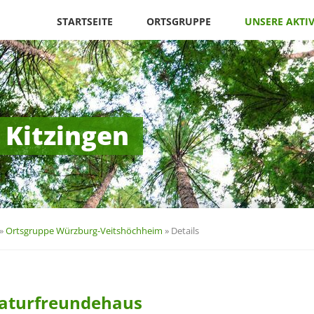
Navigation
überspringen
STARTSEITE
ORTSGRUPPE
UNSERE AKTI
 Kitzingen
»
Ortsgruppe Würzburg-Veitshöchheim
»
Details
Naturfreundehaus