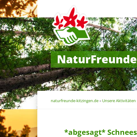
Navigation
überspringen
NaturFreunde
naturfreunde-kitzingen.de
»
Unsere Aktivitäten
*abgesagt* Schne