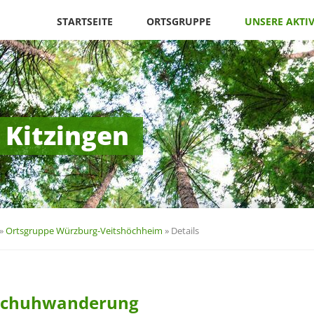
Navigation
überspringen
STARTSEITE
ORTSGRUPPE
UNSERE AKTI
 Kitzingen
»
Ortsgruppe Würzburg-Veitshöchheim
»
Details
eschuhwanderung