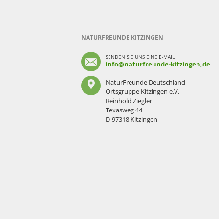
NATURFREUNDE KITZINGEN
SENDEN SIE UNS EINE E-MAIL
info@naturfreunde-kitzingen,de
NaturFreunde Deutschland
Ortsgruppe Kitzingen e.V.
Reinhold Ziegler
Texasweg 44
D-97318 Kitzingen
Navigation
überspringen