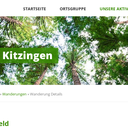
Navigation
überspringen
STARTSEITE
ORTSGRUPPE
UNSERE AKTI
 Kitzingen
»
Wanderungen
»
Wanderung Details
eld