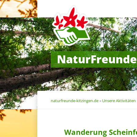
Navigation
überspringen
NaturFreunde
naturfreunde-kitzingen.de
»
Unsere Aktivitäten
Wanderung Scheinf